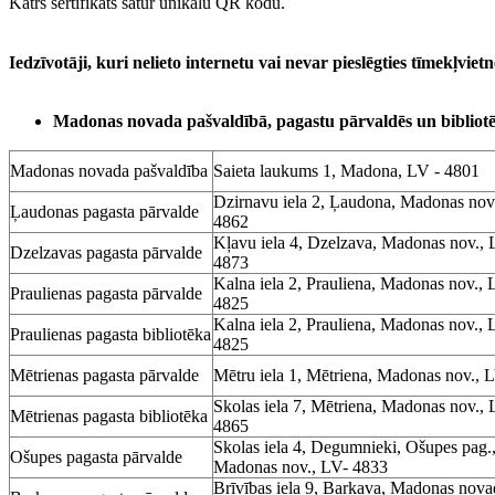
Katrs sertifikāts satur unikālu QR kodu.
Iedzīvotāji, kuri nelieto internetu vai nevar pieslēgties tīmekļviet
Madonas novada pašvaldībā, pagastu pārvaldēs un bibliot
Madonas novada pašvaldība
Saieta laukums 1, Madona, LV - 4801
Dzirnavu iela 2, Ļaudona, Madonas nov
Ļaudonas pagasta pārvalde
4862
Kļavu iela 4, Dzelzava, Madonas nov., 
Dzelzavas pagasta pārvalde
4873
Kalna iela 2, Prauliena, Madonas nov., 
Praulienas pagasta pārvalde
4825
Kalna iela 2, Prauliena, Madonas nov., 
Praulienas pagasta bibliotēka
4825
Mētrienas pagasta pārvalde
Mētru iela 1, Mētriena, Madonas nov.,
Skolas iela 7, Mētriena, Madonas nov., 
Mētrienas pagasta bibliotēka
4865
Skolas iela 4, Degumnieki, Ošupes pag.
Ošupes pagasta pārvalde
Madonas nov., LV- 4833
Brīvības iela 9, Barkava, Madonas nov