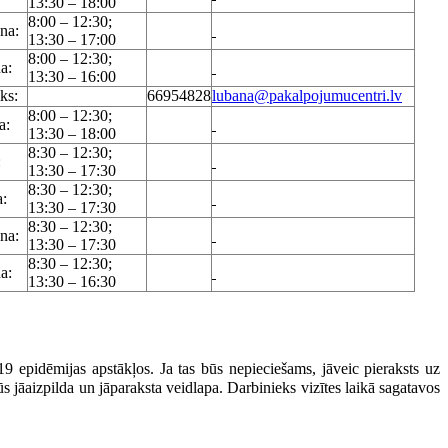
13:30 – 18:00
8:00 – 12:30;
ena:
13:30 – 17:00
8:00 – 12:30;
a:
13:30 – 16:00
ks:
66954828
lubana@pakalpojumucentri.lv
8:00 – 12:30;
a:
13:30 – 18:00
8:30 – 12:30;
:
13:30 – 17:30
8:30 – 12:30;
a:
13:30 – 17:30
8:30 – 12:30;
ena:
13:30 – 17:30
8:30 – 12:30;
a:
13:30 – 16:30
19 epidēmijas apstākļos. Ja tas būs nepieciešams, jāveic pieraksts uz
 jāaizpilda un jāparaksta veidlapa. Darbinieks vizītes laikā sagatavos