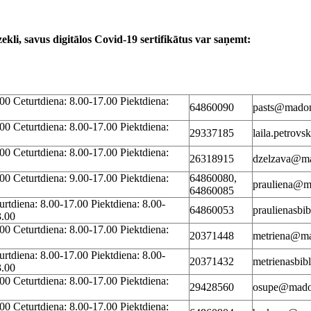
ekli, savus digitālos Covid-19 sertifikātus var saņemt:
00 Ceturtdiena: 8.00-17.00 Piektdiena:
64860090
pasts@madon
00 Ceturtdiena: 8.00-17.00 Piektdiena:
29337185
laila.petrov
00 Ceturtdiena: 8.00-17.00 Piektdiena:
26318915
dzelzava@ma
00 Ceturtdiena: 9.00-17.00 Piektdiena:
64860080,
prauliena@m
64860085
urtdiena: 8.00-17.00 Piektdiena: 8.00-
64860053
praulienasbi
3.00
00 Ceturtdiena: 8.00-17.00 Piektdiena:
20371448
metriena@ma
urtdiena: 8.00-17.00 Piektdiena: 8.00-
20371432
metrienasbib
3.00
00 Ceturtdiena: 8.00-17.00 Piektdiena:
29428560
osupe@mado
00 Ceturtdiena: 8.00-17.00 Piektdiena: