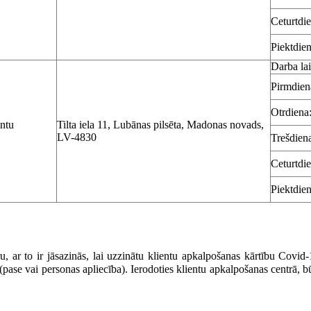
Ceturtdi
Piektdien
Darba lai
Pirmdien
Otrdiena
entu
Tilta iela 11, Lubānas pilsēta, Madonas novads,
LV-4830
Trešdien
Ceturtdi
Piektdien
, ar to ir jāsazinās, lai uzzinātu klientu apkalpošanas kārtību Covid-
ase vai personas apliecība). Ierodoties klientu apkalpošanas centrā, būs
.