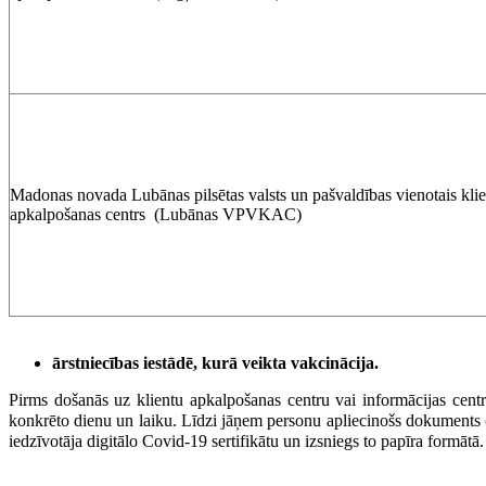
Madonas novada Lubānas pilsētas valsts un pašvaldības vienotais kli
apkalpošanas centrs (Lubānas VPVKAC)
ārstniecības iestādē, kurā veikta vakcinācija.
Pirms došanās uz klientu apkalpošanas centru vai informācijas centru
konkrēto dienu un laiku. Līdzi jāņem personu apliecinošs dokuments (p
iedzīvotāja digitālo Covid-19 sertifikātu un izsniegs to papīra formātā