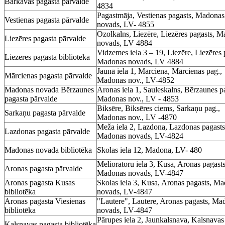
Barkavas pagasta pārvalde
4834
Pagastmāja, Vestienas pagasts, Madonas
Vestienas pagasta pārvalde
novads, LV- 4855
Ozolkalns, Liezēre, Liezēres pagasts, 
Liezēres pagasta pārvalde
novads, LV 4884
Vidzemes iela 3 – 19, Liezēre, Liezēres 
Liezēres pagasta biblioteka
Madonas novads, LV 4884
Jaunā iela 1, Mārciena, Mārcienas pag.,
Mārcienas pagasta pārvalde
Madonas nov., LV-4852
Madonas novada Bērzaunes
Aronas iela 1, Sauleskalns, Bērzaunes p
pagasta pārvalde
Madonas nov., LV - 4853
Biksēre, Biksēres ciems, Sarkaņu pag.,
Sarkaņu pagasta pārvalde
Madonas nov., LV -4870
Meža iela 2, Lazdona, Lazdonas pagasts
Lazdonas pagasta pārvalde
Madonas novads, LV-4824
Madonas novada bibliotēka
Skolas iela 12, Madona, LV- 480
Melioratoru iela 3, Kusa, Aronas pagasts
Aronas pagasta pārvalde
Madonas novads, LV-4847
Aronas pagasta Kusas
Skolas iela 3, Kusa, Aronas pagasts, M
bibliotēka
novads, LV-4847
Aronas pagasta Viesienas
"Lautere", Lautere, Aronas pagasts, Ma
bibliotēka
novads, LV-4847
Pārupes iela 2, Jaunkalsnava, Kalsnavas
Kalsnavas pagasta bibliotēka