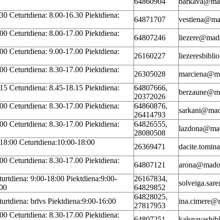
64860904
barkava@ma
30 Ceturtdiena: 8.00-16.30 Piektdiena:
64871707
vestiena@ma
00 Ceturtdiena: 8.00-17.00 Piektdiena:
64807246
liezere@mad
00 Ceturtdiena: 9.00-17.00 Piektdiena:
26160227
liezeresbibl
00 Ceturtdiena: 8.30-17.00 Piektdiena:
26305028
marciena@m
15 Ceturtdiena: 8.45-18.15 Piektdiena:
64807666,
berzaune@m
20372026
00 Ceturtdiena: 8.30-17.00 Piektdiena:
64860876,
sarkani@mad
26414793
00 Ceturtdiena: 8.30-17.00 Piektdiena:
64826555,
lazdona@ma
28080508
-18:00 Ceturtdiena:10:00-18:00
26369471
dacite.tomi
00 Ceturtdiena: 8.30-17.00 Piektdiena:
64807121
arona@mado
turtdiena: 9:00-18:00 Piektdiena:9:00-
26167834,
solveiga.sa
.00
64829852
64828025,
urtdiena: brīvs Piektdiena:9:00-16:00
ina.cimere@
27817953
00 Ceturtdiena: 8.30-17.00 Piektdiena:
64807251
kalsnavasbi