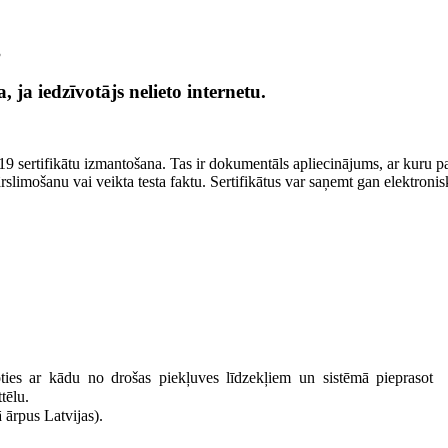
3
 iedzīvotājs nelieto internetu.
d-19 sertifikātu izmantošana. Tas ir dokumentāls apliecinājums, ar kuru
slimošanu vai veikta testa faktu. Sertifikātus var saņemt gan elektronis
oties ar kādu no drošas piekļuves līdzekļiem un sistēmā pieprasot 
tēlu.
ārpus Latvijas).