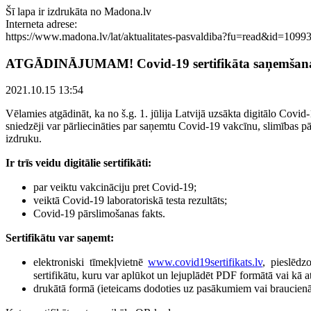
Šī lapa ir izdrukāta no Madona.lv
Interneta adrese:
https://www.madona.lv/lat/aktualitates-pasvaldiba?fu=read&id=1099
ATGĀDINĀJUMAM! Covid-19 sertifikāta saņemšana, ja
2021.10.15 13:54
Vēlamies atgādināt, ka no š.g. 1. jūlija Latvijā uzsākta digitālo Covi
sniedzēji var pārliecināties par saņemtu Covid-19 vakcīnu, slimības pār
izdruku.
Ir trīs veidu digitālie sertifikāti:
par veiktu vakcināciju pret Covid-19;
veiktā Covid-19 laboratoriskā testa rezultāts;
Covid-19 pārslimošanas fakts.
Sertifikātu var saņemt:
elektroniski tīmekļvietnē
www.covid19sertifikats.lv
, pieslēdz
sertifikātu, kuru var aplūkot un lejuplādēt PDF formātā vai kā at
drukātā formā (ieteicams dodoties uz pasākumiem vai braucienā 