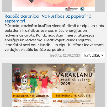
Radošā darbnīca “No kustības uz papīra” 10.
septembrī
Plūstoša, apzināta kustība vienotā ritmā ar elpu un sirds
pukstiem ir dzīvības esence, mūsu enerģijas un
iedvesmas avots. Kolīdz iegūstām mieru, atgriežas
enerģija un iedvesma. Piedzīvojiet jaunas sajūtas,
iepazīstot sevi caur kustību un elpu. Kustības iedvesmoti,
veidojiet vizuālu kolāžu uz papīra.
iesūtīts: 12.08.2025
lasīt tālāk