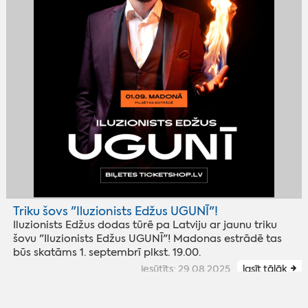
Triku šovs "Iluzionists Edžus UGUNĪ"!
Iluzionists Edžus dodas tūrē pa Latviju ar jaunu triku
šovu "Iluzionists Edžus UGUNĪ"! Madonas estrādē tas
būs skatāms 1. septembrī plkst. 19.00.
iesūtīts: 29.08.2025
lasīt tālāk