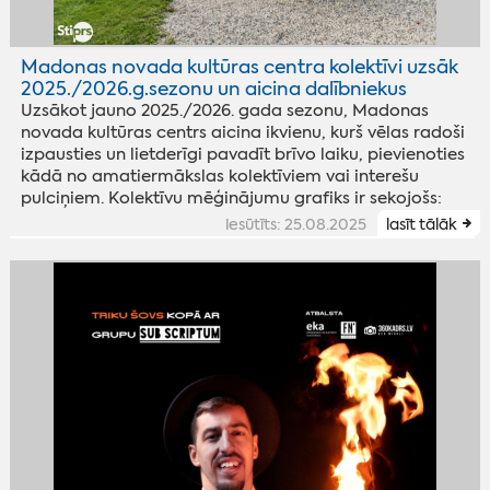
Madonas novada kultūras centra kolektīvi uzsāk
2025./2026.g.sezonu un aicina dalībniekus
Uzsākot jauno 2025./2026. gada sezonu, Madonas
novada kultūras centrs aicina ikvienu, kurš vēlas radoši
izpausties un lietderīgi pavadīt brīvo laiku, pievienoties
kādā no amatiermākslas kolektīviem vai interešu
pulciņiem. Kolektīvu mēģinājumu grafiks ir sekojošs:
iesūtīts: 25.08.2025
lasīt tālāk