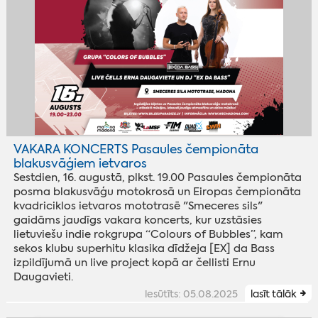
VAKARA KONCERTS Pasaules čempionāta
blakusvāģiem ietvaros
Sestdien, 16. augustā, plkst. 19.00 Pasaules čempionāta
posma blakusvāģu motokrosā un Eiropas čempionāta
kvadriciklos ietvaros mototrasē "Smeceres sils"
gaidāms jaudīgs vakara koncerts, kur uzstāsies
lietuviešu indie rokgrupa “Colours of Bubbles”, kam
sekos klubu superhitu klasika dīdžeja [EX] da Bass
izpildījumā un live project kopā ar čellisti Ernu
Daugavieti.
iesūtīts: 05.08.2025
lasīt tālāk