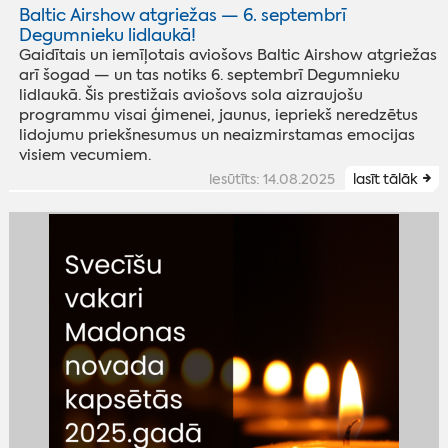
Baltic Airshow atgriežas — 6. septembrī
Degumnieku lidlaukā!
Gaidītais un iemīļotais aviošovs Baltic Airshow atgriežas
arī šogad — un tas notiks 6. septembrī Degumnieku
lidlaukā. Šis prestižais aviošovs sola aizraujošu
programmu visai ģimenei, jaunus, iepriekš neredzētus
lidojumu priekšnesumus un neaizmirstamas emocijas
visiem vecumiem.
iesūtīts: 14.08.2025
lasīt tālāk